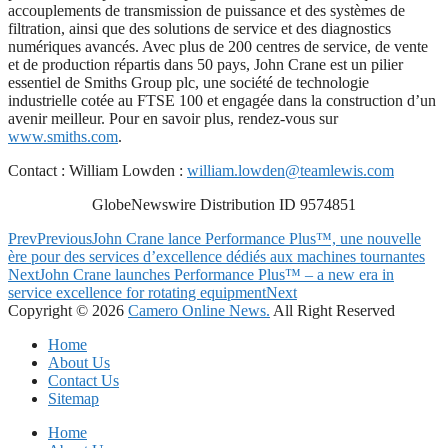
accouplements de transmission de puissance et des systèmes de
filtration, ainsi que des solutions de service et des diagnostics
numériques avancés. Avec plus de 200 centres de service, de vente
et de production répartis dans 50 pays, John Crane est un pilier
essentiel de Smiths Group plc, une société de technologie
industrielle cotée au FTSE 100 et engagée dans la construction d’un
avenir meilleur. Pour en savoir plus, rendez-vous sur
www.smiths.com
.
Contact : William Lowden :
william.lowden@teamlewis.com
GlobeNewswire Distribution ID 9574851
Prev
Previous
John Crane lance Performance Plus™, une nouvelle
ère pour des services d’excellence dédiés aux machines tournantes
Next
John Crane launches Performance Plus™ – a new era in
service excellence for rotating equipment
Next
Copyright © 2026
Camero Online News.
All Right Reserved
Home
About Us
Contact Us
Sitemap
Home