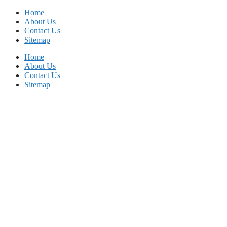
Skip
Home
to
About Us
content
Contact Us
Sitemap
Home
About Us
Contact Us
Sitemap