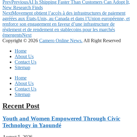
Prev
Previous
AI Is Shipping Faster Than Customers Can Adopt It,
New Research Finds
Next
Movement obtient l’accès à des infrastructures de paiement
agréées aux États-Unis, au Canada et dans l’Union européenne, et
renforce son engagement en faveur d’une infrastructure de
règlement et de rendement en stablecoins pour les marchés
émergents
Next
Copyright © 2026
Camero Online News.
All Right Reserved
Home
About Us
Contact Us
Sitemap
Home
About Us
Contact Us
Sitemap
Recent Post
Youth and Women Empowered Through Civic
Technology in Yaoundé
August 5, 2026