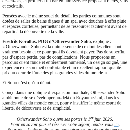
des en-cas, et profiter d’un bar en libre-service proposant bières, vins
et cocktails.
Pensées avec le même souci du détail, les parties communes sont
dotées de salles de bains dignes d’un spa, avec douches à effet pluie
et espaces coiffeuse, permettant de se ressourcer facilement avant de
repartir à la découverte de la ville.
Fredrik Korallus, PDG d’Otherwander Soho
, explique :
« Otherwander Soho est la quintessence de ce dont les clients ont
vraiment besoin et ce pour quoi ils devraient payer. Pas de superflu,
pas d’espace perdu, pas de complications. Nous proposons un
parcours client fluide et entièrement numérisé, un design soigné, une
expérience de sommeil confortable et un excellent rapport qualité-
prix au cœur de l’une des plus grandes villes du monde. »
Et Soho n’est qu’un début.
Conçu dans une optique d’expansion mondiale, Otherwander Soho
ambitionne de se développer au-delà du Royaume-Uni, dans les
grandes villes du monde entier, pour y insuffler le même esprit de
liberté, de découverte et de simplicité.
er
Otherwander Soho ouvre ses portes le 1
juin 2026.
Pour en savoir plus et réserver votre séjour, rendez-vous
ici
.
Pour plus d’informations ou pour réserver un séjour de presse,