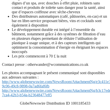
dignes d’un spa, avec douches à effet pluie, robinets sans
contact et produits de toilette sans danger pour la santé, ainsi
que d’espaces coiffeuse avec sèche-cheveux
Des distributeurs automatiques (café, pâtisseries, en-cas) et un
bar en libre-service proposant bières, vins et cocktails sont
également à disposition
Le développement durable est intégré à l’ensemble du
bâtiment, notamment grâce à des systèmes de filtration d’eau
en plusieurs étapes permettant de réduire l’utilisation de
plastique à usage unique, et à des capteurs intelligents qui
optimisent la consommation d’énergie en éteignant les espaces
inoccupés
Les prix commencent à 70 £ la nuit
Contact presse :
otherwander@wcommunications.co.uk
Les photos accompagnant le présent communiqué sont disponibles
aux adresses suivantes :
http://www.globenewswire.com/NewsRoom/AttachmentNg/e3c411e
9c06-49c8-9898-0a7ad6faf6fb
http://www.globenewswire.com/NewsRoom/AttachmentNg/b3c17ed
7ca4-42b3-b54a-b23648477e85
GlobeNewswire Distribution ID 1001185433