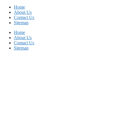
Skip
Home
to
About Us
content
Contact Us
Sitemap
Home
About Us
Contact Us
Sitemap