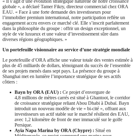
« Il s’agit d’une évolution stratégique naturelle de notre croissance
globale », a déclaré Tamer Fikry, directeur commercial chez ORA
EAU. « Face à une forte demande des investisseurs pour
l’immobilier premium international, notre participation reflète un
engagement accru envers ce marché clé. Elle s’inscrit parfaitement
dans la philosophie du groupe : offrir un design exceptionnel, un
style de vie luxueux et une valeur d’investissement sûre dans
diverses régions géographiques. »
Un portefeuille visionnaire au service d’une stratégie mondiale
Le portefeuille d’ORA affiche une valeur totale des ventes estimée à
plus de 45 milliards de dollars, témoignant du succès de l’ensemble
de ses projets menés dans sept pays. La présence du groupe à
Shanghai met en lumière l’importance stratégique de ses actifs
côtiers :
Bayn by ORA (EAU) :
Ce projet d’envergure de
4,8 millions de mètres carrés est situé à Ghantoot, le corridor
de croissance stratégique reliant Abou Dhabi à Dubaï. Bayn
introduit un nouveau modèle de vie « bi-cité », offrant aux
investisseurs un actif stable sur le marché résilient des EAU,
avec 1,2 kilomètre de front de mer immaculé sur le golfe
Persique.
Ayia Napa Marina by ORA (Chypre) :
Situé en
Méditerranée, ce projet comprend une marina pour