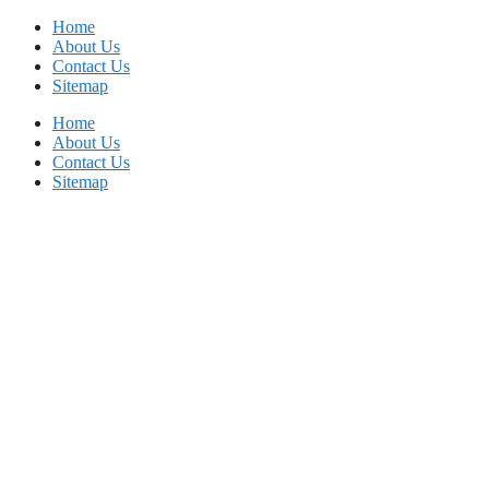
Skip
Home
to
About Us
content
Contact Us
Sitemap
Home
About Us
Contact Us
Sitemap