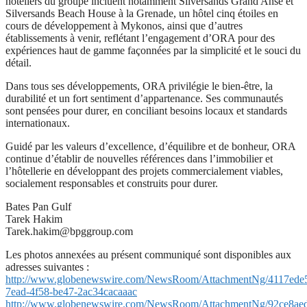
hôteliers du groupe incluent notamment Silversands Grand Anse et
Silversands Beach House à la Grenade, un hôtel cinq étoiles en
cours de développement à Mykonos, ainsi que d’autres
établissements à venir, reflétant l’engagement d’ORA pour des
expériences haut de gamme façonnées par la simplicité et le souci du
détail.
Dans tous ses développements, ORA privilégie le bien-être, la
durabilité et un fort sentiment d’appartenance. Ses communautés
sont pensées pour durer, en conciliant besoins locaux et standards
internationaux.
Guidé par les valeurs d’excellence, d’équilibre et de bonheur, ORA
continue d’établir de nouvelles références dans l’immobilier et
l’hôtellerie en développant des projets commercialement viables,
socialement responsables et construits pour durer.
Bates Pan Gulf
Tarek Hakim
Tarek.hakim@bpggroup.com
Les photos annexées au présent communiqué sont disponibles aux
adresses suivantes :
http://www.globenewswire.com/NewsRoom/AttachmentNg/4117ede
7ead-4f58-be47-2ac34cacaaac
http://www.globenewswire.com/NewsRoom/AttachmentNg/92ce8ae