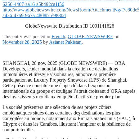
6256-4467-aa16-a5b492ca1f56
http://www.globenewswire.com/NewsRoom/AttachmentNg/f7c80de5
a436-47b9-967a-4808b1e988bd
GlobeNewswire Distribution ID 1001141626
This entry was posted in
French
,
GLOBE-NEWSWIRE
on
November 28, 2025
by
Asianet Pakistan
.
SHANGHAI, 28 nov. 2025 (GLOBE NEWSWIRE) — ORA
Developers, leader mondial dans la création de destinations
immobilières et lifestyle visionnaires, annonce sa première
participation au Luxury Property Showcase (LPS) de Shanghai.
Cette présence constitue une étape clé dans l’expansion
internationale du groupe et souligne l’attrait croissant d’ORA auprès
des investisseurs mondiaux en quête d’actifs de premier plan.
La société présentera une sélection de ses projets côtiers
emblématiques situés dans certaines des destinations les plus
convoitées au monde, notamment aux Émirats arabes unis (EAU), à
Chypre et dans les Caraïbes, illustrant l’ampleur et la résilience de
son portefeuille.