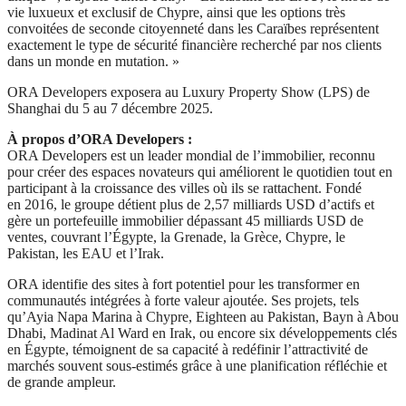
vie luxueux et exclusif de Chypre, ainsi que les options très
convoitées de seconde citoyenneté dans les Caraïbes représentent
exactement le type de sécurité financière recherché par nos clients
dans un monde en mutation. »
ORA Developers exposera au Luxury Property Show (LPS) de
Shanghai du 5 au 7 décembre 2025.
À propos d’ORA Developers :
ORA Developers est un leader mondial de l’immobilier, reconnu
pour créer des espaces novateurs qui améliorent le quotidien tout en
participant à la croissance des villes où ils se rattachent. Fondé
en 2016, le groupe détient plus de 2,57 milliards USD d’actifs et
gère un portefeuille immobilier dépassant 45 milliards USD de
ventes, couvrant l’Égypte, la Grenade, la Grèce, Chypre, le
Pakistan, les EAU et l’Irak.
ORA identifie des sites à fort potentiel pour les transformer en
communautés intégrées à forte valeur ajoutée. Ses projets, tels
qu’Ayia Napa Marina à Chypre, Eighteen au Pakistan, Bayn à Abou
Dhabi, Madinat Al Ward en Irak, ou encore six développements clés
en Égypte, témoignent de sa capacité à redéfinir l’attractivité de
marchés souvent sous-estimés grâce à une planification réfléchie et
de grande ampleur.