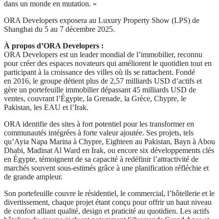
dans un monde en mutation. »
ORA Developers exposera au Luxury Property Show (LPS) de
Shanghai du 5 au 7 décembre 2025.
À propos d’ORA Developers :
ORA Developers est un leader mondial de l’immobilier, reconnu
pour créer des espaces novateurs qui améliorent le quotidien tout en
participant à la croissance des villes où ils se rattachent. Fondé
en 2016, le groupe détient plus de 2,57 milliards USD d’actifs et
gère un portefeuille immobilier dépassant 45 milliards USD de
ventes, couvrant l’Égypte, la Grenade, la Grèce, Chypre, le
Pakistan, les EAU et l’Irak.
ORA identifie des sites à fort potentiel pour les transformer en
communautés intégrées à forte valeur ajoutée. Ses projets, tels
qu’Ayia Napa Marina à Chypre, Eighteen au Pakistan, Bayn à Abou
Dhabi, Madinat Al Ward en Irak, ou encore six développements clés
en Égypte, témoignent de sa capacité à redéfinir l’attractivité de
marchés souvent sous-estimés grâce à une planification réfléchie et
de grande ampleur.
Son portefeuille couvre le résidentiel, le commercial, l’hôtellerie et le
divertissement, chaque projet étant conçu pour offrir un haut niveau
de confort alliant qualité, design et praticité au quotidien. Les actifs