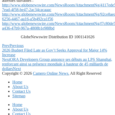
adresses suivantes :
http://www.globenewswire.com/NewsRoom/AttachmentNg/4117ede
7ead-4f58-be47-2ac34cacaaac
http://www.globenewswire.com/NewsRoom/AttachmentNg/92ce8ae
6256-4467-aa16-a5b492ca1f56
http://www.globenewswire.com/NewsRoom/AttachmentNg/f7c80de5
a436-47b9-967a-4808b1e988bd
GlobeNewswire Distribution ID 1001141626
Prev
Previous
2026 Budget Filed Late as Gov’t Seeks Approval for Major 14%
Increase
Next
ORA Developers Group annonce ses débuts au LPS Shanghai,
renforçant ainsi sa présence mondiale à hauteur de 45 milliards de
dollars
Next
Copyright © 2026
Camero Online News.
All Right Reserved
Home
About Us
Contact Us
Sitemap
Home
About Us
Contact Us