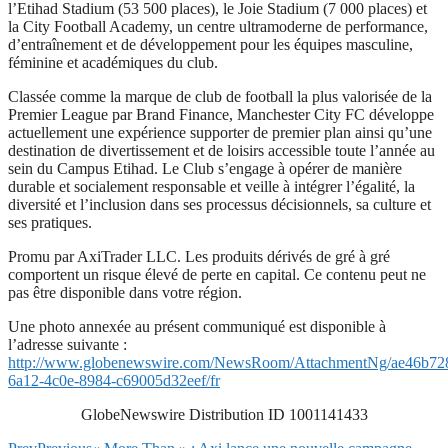
l’Etihad Stadium (53 500 places), le Joie Stadium (7 000 places) et
la City Football Academy, un centre ultramoderne de performance,
d’entraînement et de développement pour les équipes masculine,
féminine et académiques du club.
Classée comme la marque de club de football la plus valorisée de la
Premier League par Brand Finance, Manchester City FC développe
actuellement une expérience supporter de premier plan ainsi qu’une
destination de divertissement et de loisirs accessible toute l’année au
sein du Campus Etihad. Le Club s’engage à opérer de manière
durable et socialement responsable et veille à intégrer l’égalité, la
diversité et l’inclusion dans ses processus décisionnels, sa culture et
ses pratiques.
Promu par AxiTrader LLC. Les produits dérivés de gré à gré
comportent un risque élevé de perte en capital. Ce contenu peut ne
pas être disponible dans votre région.
Une photo annexée au présent communiqué est disponible à
l’adresse suivante :
http://www.globenewswire.com/NewsRoom/AttachmentNg/ae46b72
6a12-4c0e-8984-c69005d32eef/fr
GlobeNewswire Distribution ID 1001141433