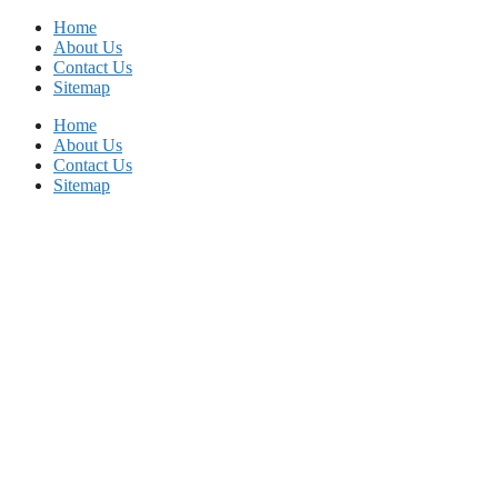
Skip
Home
to
About Us
content
Contact Us
Sitemap
Home
About Us
Contact Us
Sitemap