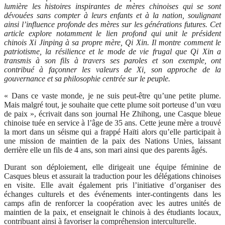
lumière les histoires inspirantes de mères chinoises qui se sont
dévouées sans compter à leurs enfants et à la nation, soulignant
ainsi l’influence profonde des mères sur les générations futures. Cet
article explore notamment le lien profond qui unit le président
chinois Xi Jinping à sa propre mère, Qi Xin. Il montre comment le
patriotisme, la résilience et le mode de vie frugal que Qi Xin a
transmis à son fils à travers ses paroles et son exemple, ont
contribué à façonner les valeurs de Xi, son approche de la
gouvernance et sa philosophie centrée sur le peuple.
« Dans ce vaste monde, je ne suis peut-être qu’une petite plume.
Mais malgré tout, je souhaite que cette plume soit porteuse d’un vœu
de paix », écrivait dans son journal He Zhihong, une Casque bleue
chinoise tuée en service à l’âge de 35 ans. Cette jeune mère a trouvé
la mort dans un séisme qui a frappé Haïti alors qu’elle participait à
une mission de maintien de la paix des Nations Unies, laissant
derrière elle un fils de 4 ans, son mari ainsi que des parents âgés.
Durant son déploiement, elle dirigeait une équipe féminine de
Casques bleus et assurait la traduction pour les délégations chinoises
en visite. Elle avait également pris l’initiative d’organiser des
échanges culturels et des événements inter-contingents dans les
camps afin de renforcer la coopération avec les autres unités de
maintien de la paix, et enseignait le chinois à des étudiants locaux,
contribuant ainsi à favoriser la compréhension interculturelle.