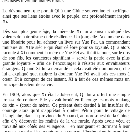
des bases révolutionnaires rurales.
Le dévouement que portait Qi à une Chine souveraine et pacifique,
ainsi que ses liens étroits avec le peuple, ont profondément inspiré
Xi.
Dès son plus jeune âge, la mère de Xi lui a ainsi inculqué des
valeurs de patriotisme et de résilience. Un jour, elle l’a emmené dans
une librairie pour lui acheter un livre sur Yue Fei, un commandant
militaire du XIIe siècle qui était célèbre pour sa loyauté. Qi a alors
raconté à Xi comment la mère de Yue Fei avait fait tatouer, sur le dos
de son fils, les caractères signifiant « servir la patrie avec la plus
grande loyauté » afin de l’encourager à résister aux envahisseurs
étrangers. Quand Xi lui a demandé si cela avait été douloureux, elle
lui a expliqué que, malgré la douleur, Yue Fei avait pris ces mots à
cœur. Et à compter de cet instant, Xi a fait de ces mêmes mots un
principe directeur de sa vie.
En 1969, alors que Xi était adolescent, Qi lui a offert une simple
trousse de couture. Elle y avait brodé en fil rouge les mots « niang
de xin » (cœur de mère). Ce présent était destiné à lui insuffler du
courage alors qu’il s’apprêtait à quitter Pékin pour le village de
Liangjiahe, dans la province du Shaanxi, au nord-ouest de la Chine,
afin d’y découvrir les réalités de la vie rurale. Après avoir vécu et
travaillé aux côtés des villageois – en mangeant et dormant à leur
façon, en gardant les moutons, en coupant l’herbe et en transportant