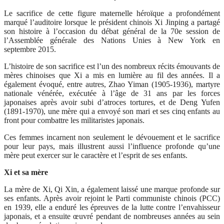
Le sacrifice de cette figure maternelle héroïque a profondément
marqué l’auditoire lorsque le président chinois Xi Jinping a partagé
son histoire à l’occasion du débat général de la 70e session de
l’Assemblée générale des Nations Unies à New York en
septembre 2015.
L’histoire de son sacrifice est l’un des nombreux récits émouvants de
mères chinoises que Xi a mis en lumière au fil des années. Il a
également évoqué, entre autres, Zhao Yiman (1905-1936), martyre
nationale vénérée, exécutée à l’âge de 31 ans par les forces
japonaises après avoir subi d’atroces tortures, et de Deng Yufen
(1891-1970), une mère qui a envoyé son mari et ses cinq enfants au
front pour combattre les militaristes japonais.
Ces femmes incarnent non seulement le dévouement et le sacrifice
pour leur pays, mais illustrent aussi l’influence profonde qu’une
mère peut exercer sur le caractère et l’esprit de ses enfants.
Xi et sa mère
La mère de Xi, Qi Xin, a également laissé une marque profonde sur
ses enfants. Après avoir rejoint le Parti communiste chinois (PCC)
en 1939, elle a enduré les épreuves de la lutte contre l’envahisseur
japonais, et a ensuite œuvré pendant de nombreuses années au sein