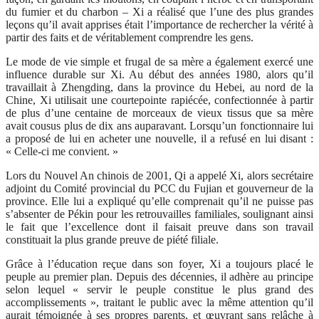
du fumier et du charbon – Xi a réalisé que l’une des plus grandes
leçons qu’il avait apprises était l’importance de rechercher la vérité à
partir des faits et de véritablement comprendre les gens.
Le mode de vie simple et frugal de sa mère a également exercé une
influence durable sur Xi. Au début des années 1980, alors qu’il
travaillait à Zhengding, dans la province du Hebei, au nord de la
Chine, Xi utilisait une courtepointe rapiécée, confectionnée à partir
de plus d’une centaine de morceaux de vieux tissus que sa mère
avait cousus plus de dix ans auparavant. Lorsqu’un fonctionnaire lui
a proposé de lui en acheter une nouvelle, il a refusé en lui disant :
« Celle-ci me convient. »
Lors du Nouvel An chinois de 2001, Qi a appelé Xi, alors secrétaire
adjoint du Comité provincial du PCC du Fujian et gouverneur de la
province. Elle lui a expliqué qu’elle comprenait qu’il ne puisse pas
s’absenter de Pékin pour les retrouvailles familiales, soulignant ainsi
le fait que l’excellence dont il faisait preuve dans son travail
constituait la plus grande preuve de piété filiale.
Grâce à l’éducation reçue dans son foyer, Xi a toujours placé le
peuple au premier plan. Depuis des décennies, il adhère au principe
selon lequel « servir le peuple constitue le plus grand des
accomplissements », traitant le public avec la même attention qu’il
aurait témoignée à ses propres parents, et œuvrant sans relâche à