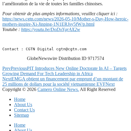
l’amélioration de la vie de toutes les familles chinoises.
Pour obtenir de plus amples informations, veuillez cliquer ici :
https://news.cgtn.com/news/2026-05-10/Mother-s-Day-How-heroic-
mothers-inspire-Xi-Jinping-1N1ERJsy5fW/p.html
Youtube :
https://youtu.be/DoDxYgrAX2w
Contact : CGTN Digital 
cgtn@cgtn.com
GlobeNewswire Distribution ID 9717574
Prev
Previous
PIT Introduces New Online Doctorate In AI – Targets
Growing Demand For Tech Leadership in Africa
Next
EMGA obtient un financement par emprunt d’un montant de
25 millions de dollars pour la société vietnamienne EVF
Next
Copyright © 2026
Camero Online News.
All Right Reserved
Home
About Us
Contact Us
Sitemap
Home
About Us