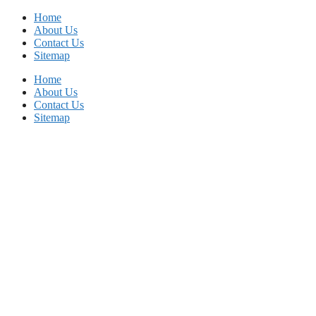
Skip
Home
to
About Us
content
Contact Us
Sitemap
Home
About Us
Contact Us
Sitemap