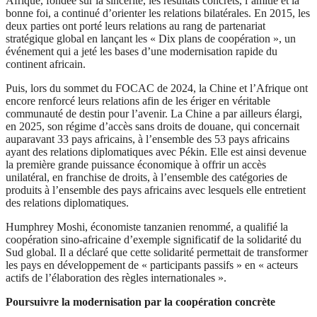
Afrique, fondée sur la sincérité, les résultats concrets, l’amitié et la
bonne foi, a continué d’orienter les relations bilatérales. En 2015, les
deux parties ont porté leurs relations au rang de partenariat
stratégique global en lançant les « Dix plans de coopération », un
événement qui a jeté les bases d’une modernisation rapide du
continent africain.
Puis, lors du sommet du FOCAC de 2024, la Chine et l’Afrique ont
encore renforcé leurs relations afin de les ériger en véritable
communauté de destin pour l’avenir. La Chine a par ailleurs élargi,
en 2025, son régime d’accès sans droits de douane, qui concernait
auparavant 33 pays africains, à l’ensemble des 53 pays africains
ayant des relations diplomatiques avec Pékin. Elle est ainsi devenue
la première grande puissance économique à offrir un accès
unilatéral, en franchise de droits, à l’ensemble des catégories de
produits à l’ensemble des pays africains avec lesquels elle entretient
des relations diplomatiques.
Humphrey Moshi, économiste tanzanien renommé, a qualifié la
coopération sino-africaine d’exemple significatif de la solidarité du
Sud global. Il a déclaré que cette solidarité permettait de transformer
les pays en développement de « participants passifs » en « acteurs
actifs de l’élaboration des règles internationales ».
Poursuivre la modernisation par la coopération concrète