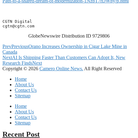
Path-to-a-shared-dream-of-modernization-1NzbT7rDWhy/p.html
cgtn@cgtn.com
GlobeNewswire Distribution ID 9729806
Prev
Previous
Orano Increases Ownership in Cigar Lake Mine in
Canada
Next
AI Is Shipping Faster Than Customers Can Adopt It, New
Research Finds
Next
Copyright © 2026
Camero Online News.
All Right Reserved
Home
About Us
Contact Us
Sitemap
Home
About Us
Contact Us
Sitemap
Recent Post