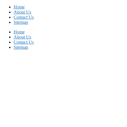
Skip
Home
to
About Us
content
Contact Us
Sitemap
Home
About Us
Contact Us
Sitemap