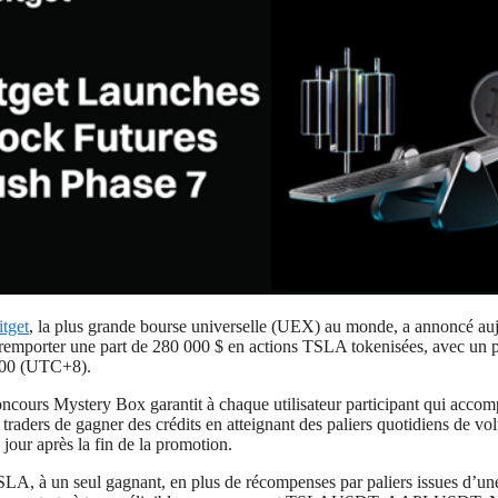
itget
, la plus grande bourse universelle (UEX) au monde, a annoncé auj
 de remporter une part de 280 000 $ en actions TSLA tokenisées, avec 
 00 (UTC+8).
 concours Mystery Box garantit à chaque utilisateur participant qui acco
traders de gagner des crédits en atteignant des paliers quotidiens de volu
jour après la fin de la promotion.
 TSLA, à un seul gagnant, en plus de récompenses par paliers issues d’un