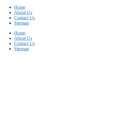
Skip
Home
to
About Us
content
Contact Us
Sitemap
Home
About Us
Contact Us
Sitemap