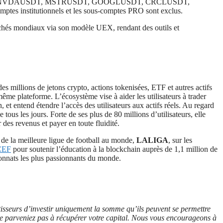
, AAPLUSDT, NVDAUSDT, MSTRUSDT, GOOGLUSDT, CRCLUSDT,
nstitutionnels et les sous-comptes PRO sont exclus.
archés mondiaux via son modèle UEX, rendant des outils et
s millions de jetons crypto, actions tokenisées, ETF et autres actifs
ême plateforme. L’écosystème vise à aider les utilisateurs à trader
 et entend étendre l’accès des utilisateurs aux actifs réels. Au regard
 tous les jours. Forte de ses plus de 80 millions d’utilisateurs, elle
des revenus et payer en toute fluidité.
 de la meilleure ligue de football au monde,
LALIGA
, sur les
CEF
pour soutenir l’éducation à la blockchain auprès de 1,1 million de
onnats les plus passionnants du monde.
stisseurs d’investir uniquement la somme qu’ils peuvent se permettre
us ne parveniez pas à récupérer votre capital. Nous vous encourageons à