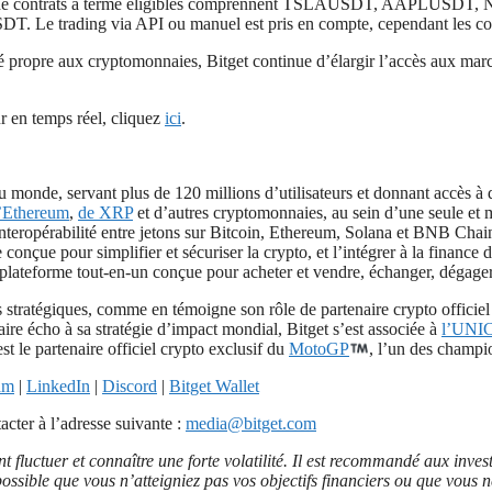
es paires de contrats à terme éligibles comprennent TSLAUSDT
 via API ou manuel est pris en compte, cependant les comptes i
lité propre aux cryptomonnaies, Bitget continue d’élargir l’accès aux m
r en temps réel, cliquez
ici
.
monde, servant plus de 120 millions d’utilisateurs et donnant accès à de
’Ethereum
,
de XRP
et d’autres cryptomonnaies, au sein d’une seule et m
interopérabilité entre jetons sur Bitcoin, Ethereum, Solana et BNB Chain,
conçue pour simplifier et sécuriser la crypto, et l’intégrer à la finance de
 plateforme tout-en-un conçue pour acheter et vendre, échanger, dégager 
s stratégiques, comme en témoigne son rôle de partenaire crypto officiel
ire écho à sa stratégie d’impact mondial, Bitget s’est associée à
l’UNI
t le partenaire officiel crypto exclusif du
MotoGP
, l’un des champi
am
|
LinkedIn
|
Discord
|
Bitget Wallet
cter à l’adresse suivante :
media@bitget.com
t fluctuer et connaître une forte volatilité. Il est recommandé aux inve
st possible que vous n’atteigniez pas vos objectifs financiers ou que vo