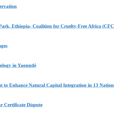
rvation
Park, Ethiopia- Coalition for Cruelty-Free Africa (CF
nges
logy in Yaoundé
 to Enhance Natural Capital Integration in 13 Nation
 Certificate Dispute