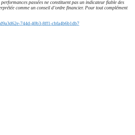
Les performances passées ne constituent pas un indicateur fiable des
 interprétée comme un conseil d’ordre financier. Pour tout complément
d9a3d62e-744d-40b3-8ff1-cbfa4b6b1db7