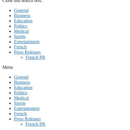
Close this search box.
General
Business
Education
Politics
Medical
Sports
Entertainment
French
Press Releases
French PR
Menu
General
Business
Education
Politics
Medical
Sports
Entertainment
French
Press Releases
French PR