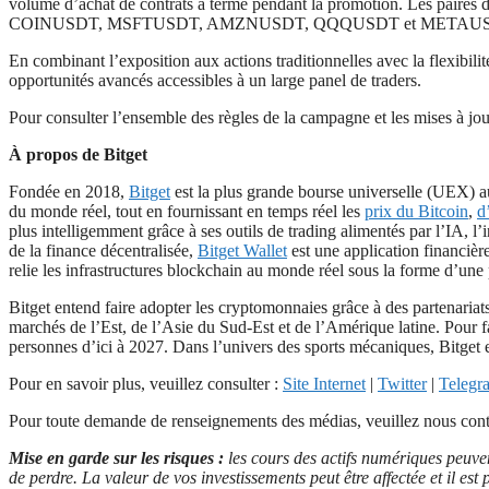
volume d’achat de contrats à terme pendant la promotion. L
COINUSDT, MSFTUSDT, AMZNUSDT, QQQUSDT et METAUSDT. Le trading
En combinant l’exposition aux actions traditionnelles avec la flexibi
opportunités avancés accessibles à un large panel de traders.
Pour consulter l’ensemble des règles de la campagne et les mises à jou
À propos de Bitget
Fondée en 2018,
Bitget
est la plus grande bourse universelle (UEX) au 
du monde réel, tout en fournissant en temps réel les
prix du Bitcoin
,
d
plus intelligemment grâce à ses outils de trading alimentés par l’IA, l’
de la finance décentralisée,
Bitget Wallet
est une application financière 
relie les infrastructures blockchain au monde réel sous la forme d’une
Bitget entend faire adopter les cryptomonnaies grâce à des partenariat
marchés de l’Est, de l’Asie du Sud-Est et de l’Amérique latine. Pour fa
personnes d’ici à 2027. Dans l’univers des sports mécaniques, Bitget es
Pour en savoir plus, veuillez consulter :
Site Internet
|
Twitter
|
Telegr
Pour toute demande de renseignements des médias, veuillez nous conta
Mise en garde sur les risques :
les cours des actifs numériques peuven
de perdre. La valeur de vos investissements peut être affectée et il e