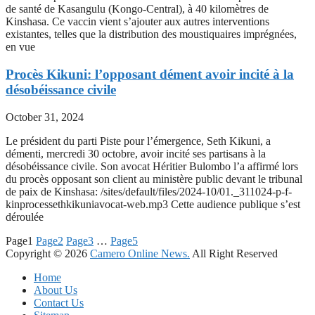
de santé de Kasangulu (Kongo-Central), à 40 kilomètres de
Kinshasa. Ce vaccin vient s’ajouter aux autres interventions
existantes, telles que la distribution des moustiquaires imprégnées,
en vue
Procès Kikuni: l’opposant dément avoir incité à la
désobéissance civile
October 31, 2024
Le président du parti Piste pour l’émergence, Seth Kikuni, a
démenti, mercredi 30 octobre, avoir incité ses partisans à la
désobéissance civile. Son avocat Héritier Bulombo l’a affirmé lors
du procès opposant son client au ministère public devant le tribunal
de paix de Kinshasa: /sites/default/files/2024-10/01._311024-p-f-
kinprocessethkikuniavocat-web.mp3 Cette audience publique s’est
déroulée
Page
1
Page
2
Page
3
…
Page
5
Copyright © 2026
Camero Online News.
All Right Reserved
Home
About Us
Contact Us