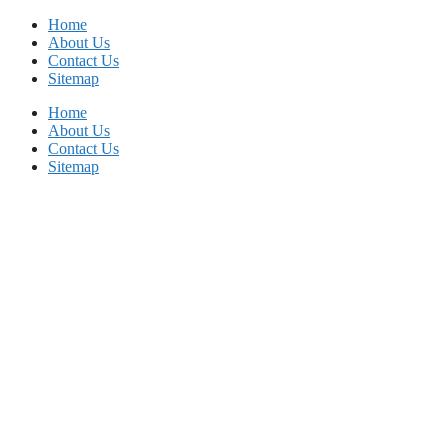
Skip
Home
to
About Us
content
Contact Us
Sitemap
Home
About Us
Contact Us
Sitemap