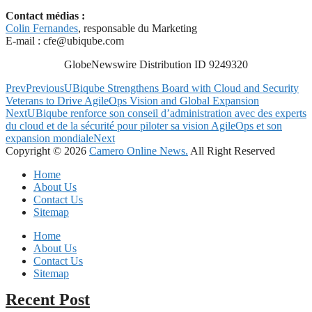
Contact médias :
Colin Fernandes
, responsable du Marketing
E-mail :
cfe@ubiqube.com
GlobeNewswire Distribution ID 9249320
Prev
Previous
UBiqube Strengthens Board with Cloud and Security
Veterans to Drive AgileOps Vision and Global Expansion
Next
UBiqube renforce son conseil d’administration avec des experts
du cloud et de la sécurité pour piloter sa vision AgileOps et son
expansion mondiale
Next
Copyright © 2026
Camero Online News.
All Right Reserved
Home
About Us
Contact Us
Sitemap
Home
About Us
Contact Us
Sitemap
Recent Post