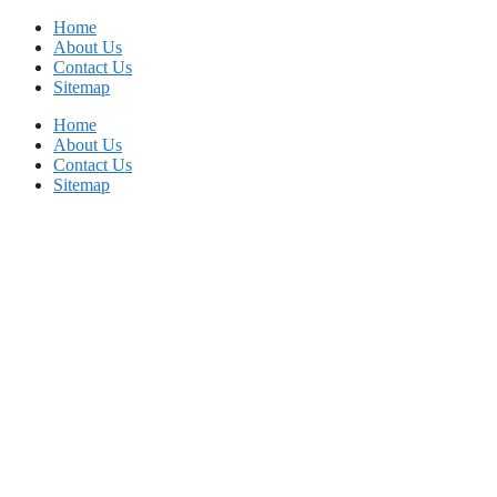
Skip
Home
to
About Us
content
Contact Us
Sitemap
Home
About Us
Contact Us
Sitemap