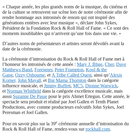
« Chaque année, les plus grands noms de la musique, du cinéma et
de la culture se retrouvent sur scène lors de notre cérémonie afin de
rendre hommage aux intronisés de renom qui ont inspiré des
générations entières avec leur musique », déclare John Sykes,
Président de la Fondation Rock & Roll Hall of Fame. « Ce sont des
moments inoubliables qui n’arrivent qu’une fois dans une vie. »
D’autres noms de présentateurs et artistes seront dévoilés avant la
date de la cérémonie.
La cérémonie d’intronisation du Rock & Roll Hall of Fame met à
l’honneur les intronisés de cette année :
Mary J. Blige
,
Cher
,
Dave
Matthews Band
,
Foreigner
,
Peter Frampton
,
Kool & the
Gang
,
Ozzy Osbourne
, et
A Tribe Called Quest
, ainsi qu’
Alexis
Korner,
John Mayall,
et
Big Mama Thornton
dans la catégorie
influence musicale, et
Jimmy Buffett
,
MC5
,
Dionne Warwick
,
et
Norman Whitfield
dans la catégorie excellence musicale, mais
aussi
Suzanne De Passe
pour le prix Ahmet Ertegun. Cette année, le
spectacle sera produit et réalisé par Joel Gallen et Tenth Planet
Productions, avec comme producteurs exécutifs John Sykes, Joel
Peresman et Joel Gallen.
e
Pour en savoir plus sur la 39
cérémonie annuelle d’intronisation du
Rock & Roll Hall of Fame, rendez-vous sur
rockhall.com
.