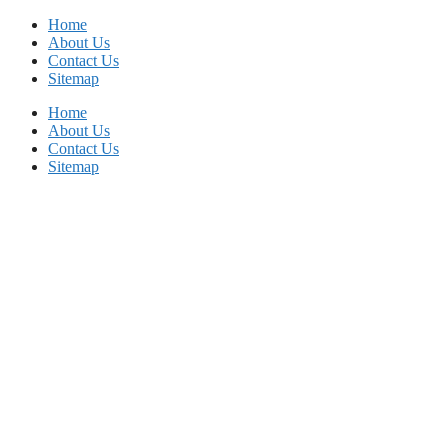
Skip
Home
to
About Us
content
Contact Us
Sitemap
Home
About Us
Contact Us
Sitemap