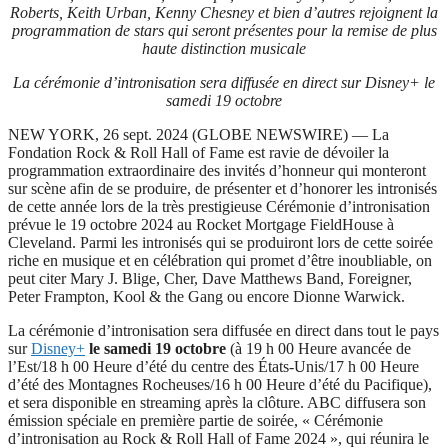
Roberts, Keith Urban, Kenny Chesney et bien d’autres rejoignent la
programmation de stars qui seront présentes pour la remise de plus
haute distinction musicale
La cérémonie d’intronisation sera diffusée en direct sur Disney+ le
samedi 19 octobre
NEW YORK, 26 sept. 2024 (GLOBE NEWSWIRE) — La
Fondation Rock & Roll Hall of Fame est ravie de dévoiler la
programmation extraordinaire des invités d’honneur qui monteront
sur scène afin de se produire, de présenter et d’honorer les intronisés
de cette année lors de la très prestigieuse Cérémonie d’intronisation
prévue le 19 octobre 2024 au Rocket Mortgage FieldHouse à
Cleveland. Parmi les intronisés qui se produiront lors de cette soirée
riche en musique et en célébration qui promet d’être inoubliable, on
peut citer Mary J. Blige, Cher, Dave Matthews Band, Foreigner,
Peter Frampton, Kool & the Gang ou encore Dionne Warwick.
La cérémonie d’intronisation sera diffusée en direct dans tout le pays
sur
Disney+
le samedi 19 octobre
(à 19 h 00 Heure avancée de
l’Est/18 h 00 Heure d’été du centre des États-Unis/17 h 00 Heure
d’été des Montagnes Rocheuses/16 h 00 Heure d’été du Pacifique),
et sera disponible en streaming après la clôture. ABC diffusera son
émission spéciale en première partie de soirée, « Cérémonie
d’intronisation au Rock & Roll Hall of Fame 2024 », qui réunira le