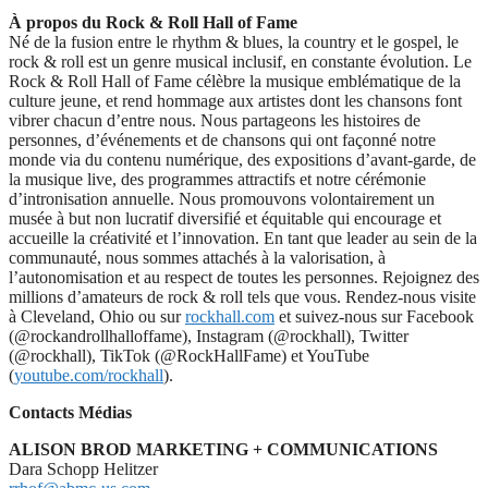
À propos du Rock & Roll Hall of Fame
Né de la fusion entre le rhythm & blues, la country et le gospel, le
rock & roll est un genre musical inclusif, en constante évolution. Le
Rock & Roll Hall of Fame célèbre la musique emblématique de la
culture jeune, et rend hommage aux artistes dont les chansons font
vibrer chacun d’entre nous. Nous partageons les histoires de
personnes, d’événements et de chansons qui ont façonné notre
monde via du contenu numérique, des expositions d’avant-garde, de
la musique live, des programmes attractifs et notre cérémonie
d’intronisation annuelle. Nous promouvons volontairement un
musée à but non lucratif diversifié et équitable qui encourage et
accueille la créativité et l’innovation. En tant que leader au sein de la
communauté, nous sommes attachés à la valorisation, à
l’autonomisation et au respect de toutes les personnes. Rejoignez des
millions d’amateurs de rock & roll tels que vous. Rendez-nous visite
à Cleveland, Ohio ou sur
rockhall.com
et suivez-nous sur Facebook
(@rockandrollhalloffame), Instagram (@rockhall), Twitter
(@rockhall), TikTok (@RockHallFame) et YouTube
(
youtube.com/rockhall
).
Contacts Médias
ALISON BROD MARKETING + COMMUNICATIONS
Dara Schopp Helitzer