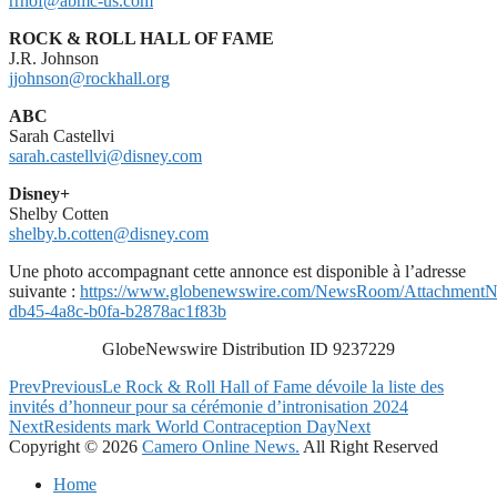
rrhof@abmc-us.com
ROCK & ROLL HALL OF FAME
J.R. Johnson
jjohnson@rockhall.org
ABC
Sarah Castellvi
sarah.castellvi@disney.com
Disney+
Shelby Cotten
shelby.b.cotten@disney.com
Une photo accompagnant cette annonce est disponible à l’adresse
suivante :
https://www.globenewswire.com/NewsRoom/AttachmentN
db45-4a8c-b0fa-b2878ac1f83b
GlobeNewswire Distribution ID 9237229
Prev
Previous
Le Rock & Roll Hall of Fame dévoile la liste des
invités d’honneur pour sa cérémonie d’intronisation 2024
Next
Residents mark World Contraception Day
Next
Copyright © 2026
Camero Online News.
All Right Reserved
Home