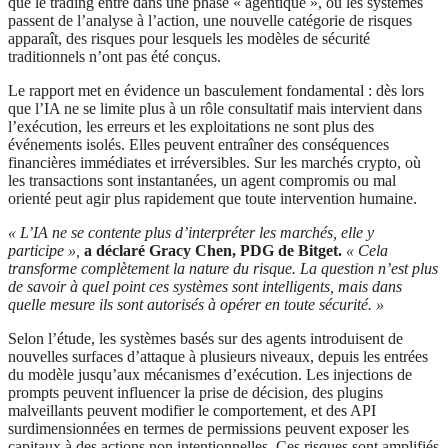
que le trading entre dans une phase « agentique », où les systèmes
passent de l’analyse à l’action, une nouvelle catégorie de risques
apparaît, des risques pour lesquels les modèles de sécurité
traditionnels n’ont pas été conçus.
Le rapport met en évidence un basculement fondamental : dès lors
que l’IA ne se limite plus à un rôle consultatif mais intervient dans
l’exécution, les erreurs et les exploitations ne sont plus des
événements isolés. Elles peuvent entraîner des conséquences
financières immédiates et irréversibles. Sur les marchés crypto, où
les transactions sont instantanées, un agent compromis ou mal
orienté peut agir plus rapidement que toute intervention humaine.
« L’IA ne se contente plus d’interpréter les marchés, elle y
participe »,
a déclaré Gracy Chen, PDG de Bitget.
« Cela
transforme complètement la nature du risque. La question n’est plus
de savoir à quel point ces systèmes sont intelligents, mais dans
quelle mesure ils sont autorisés à opérer en toute sécurité. »
Selon l’étude, les systèmes basés sur des agents introduisent de
nouvelles surfaces d’attaque à plusieurs niveaux, depuis les entrées
du modèle jusqu’aux mécanismes d’exécution. Les injections de
prompts peuvent influencer la prise de décision, des plugins
malveillants peuvent modifier le comportement, et des API
surdimensionnées en termes de permissions peuvent exposer les
capitaux à des actions non intentionnelles. Ces risques sont amplifiés