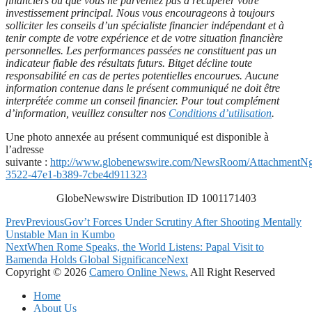
financiers ou que vous ne parveniez pas à récupérer votre
investissement principal. Nous vous encourageons à toujours
solliciter les conseils d’un spécialiste financier indépendant et à
tenir compte de votre expérience et de votre situation financière
personnelles. Les performances passées ne constituent pas un
indicateur fiable des résultats futurs. Bitget décline toute
responsabilité en cas de pertes potentielles encourues. Aucune
information contenue dans le présent communiqué ne doit être
interprétée comme un conseil financier. Pour tout complément
d’information, veuillez consulter nos
Conditions d’utilisation
.
Une photo annexée au présent communiqué est disponible à
l’adresse
suivante :
http://www.globenewswire.com/NewsRoom/AttachmentNg
3522-47e1-b389-7cbe4d911323
GlobeNewswire Distribution ID 1001171403
Prev
Previous
Gov’t Forces Under Scrutiny After Shooting Mentally
Unstable Man in Kumbo
Next
When Rome Speaks, the World Listens: Papal Visit to
Bamenda Holds Global Significance
Next
Copyright © 2026
Camero Online News.
All Right Reserved
Home
About Us