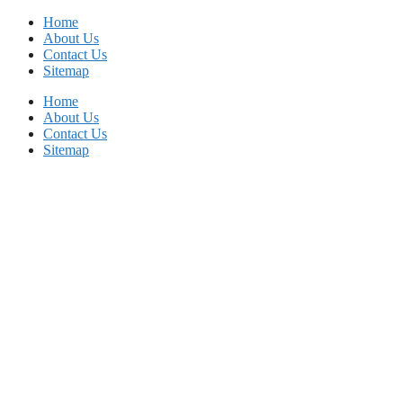
Skip
Home
to
About Us
content
Contact Us
Sitemap
Home
About Us
Contact Us
Sitemap