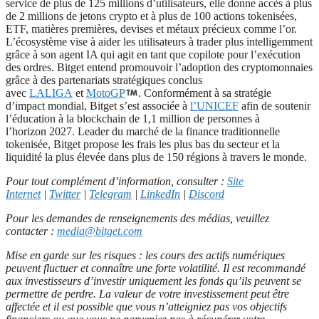
service de plus de 125 millions d’utilisateurs, elle donne accès à plus
de 2 millions de jetons crypto et à plus de 100 actions tokenisées,
ETF, matières premières, devises et métaux précieux comme l’or.
L’écosystème vise à aider les utilisateurs à trader plus intelligemment
grâce à son agent IA qui agit en tant que copilote pour l’exécution
des ordres. Bitget entend promouvoir l’adoption des cryptomonnaies
grâce à des partenariats stratégiques conclus
avec
LALIGA
et
MotoGP
. Conformément à sa stratégie
d’impact mondial, Bitget s’est associée à
l’UNICEF
afin de soutenir
l’éducation à la blockchain de 1,1 million de personnes à
l’horizon 2027. Leader du marché de la finance traditionnelle
tokenisée, Bitget propose les frais les plus bas du secteur et la
liquidité la plus élevée dans plus de 150 régions à travers le monde.
Pour tout complément d’information, consulter :
Site
Internet
|
Twitter
|
Telegram
|
LinkedIn
|
Discord
Pour les demandes de renseignements des médias, veuillez
contacter :
media@bitget.com
Mise en garde sur les risques : les cours des actifs numériques
peuvent fluctuer et connaître une forte volatilité. Il est recommandé
aux investisseurs d’investir uniquement les fonds qu’ils peuvent se
permettre de perdre. La valeur de votre investissement peut être
affectée et il est possible que vous n’atteigniez pas vos objectifs