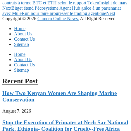
contrats à terme BTC et ETH selon le rapport TokenInsight de mars
Next
Bitget étend l’écosystème Agent Hub grâce à un partenariat
avec MuleRun pour faire progresser le trading agentique
Next
Copyright © 2026
Camero Online News.
All Right Reserved
Home
About Us
Contact Us
Sitemap
Home
About Us
Contact Us
Sitemap
Recent Post
How Two Kenyan Women Are Shaping Marine
Conservation
August 7, 2026
Stop the Execution of Primates at Nech Sar National
Park, Ethiopia- Coalition for Cruelty-Free Africa