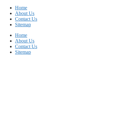
Skip
Home
to
About Us
content
Contact Us
Sitemap
Home
About Us
Contact Us
Sitemap