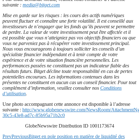
suivante :
media@bitget.com
Mise en garde sur les risques : les cours des actifs numériques
peuvent fluctuer et connaître une forte volatilité. Il est conseillé aux
investisseurs de n’engager que les fonds qu’ils peuvent se permettre
de perdre. La valeur de votre investissement peut être affectée et il
est possible que vous n’atteigniez pas vos objectifs financiers ou que
vous ne parveniez pas à récupérer votre investissement principal.
Nous vous encourageons à toujours solliciter les conseils d’un
spécialiste financier indépendant et à tenir compte de votre
expérience et de votre situation financière personnelles. Les
performances passées ne constituent pas un indicateur fiable des
résultats futurs. Bitget décline toute responsabilité en cas de pertes
potentielles encourues. Les informations contenues dans les
présentes ne constituent en aucun cas un conseil financier. Pour tout
complément d’information, veuillez consulter nos
Conditions
d’utilisation
.
Une photo accompagnant cette annonce est disponible à l’adresse
suivante :
http://www.globenewswire.com/NewsRoom/AttachmentNg
30c5-43e8-ad7c-85b95a71b2c0
GlobeNewswire Distribution ID 1001173674
Prev
Previous
Bitget en pole position en matière de liquidité des