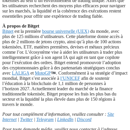
tokenisés au sein d’un environnement de trading unique. Alors que
les utilisateurs recherchent des moyens plus efficaces pour naviguer
sur les marchés, la liquidité et la cohérence des exécutions restent
essentielles pour offrir une expérience de trading fiable.
À propos de Bitget
Bitget
est la première
bourse universelle (UEX)
du monde, avec
plus de 125 millions d’utilisateurs. Cette plateforme donne accès à
plus de 2 millions de jetons crypto, ainsi qu’à plus de 100 actions
tokenisées, ETF, matières premières, devises et métaux précieux
comme l’or. L’écosystème vise à aider les utilisateurs à trader plus
intelligemment grâce à son agent IA qui agit en tant que copilote
pour l’exécution des ordres. Bitget entend promouvoir l’adoption
des cryptomonnaies grâce à des partenariats stratégiques conclus
avec
LALIGA
et
MotoGP
. Conformément à sa stratégie d’impact
mondial, Bitget s’est associée à
l’UNICEF
afin de soutenir
l’éducation à la blockchain de 1,1 million de personnes à
l’horizon 2027. Actuellement leader du marché de la finance
traditionnelle tokenisée, Bitget propose les frais les plus bas du
secteur et la liquidité la plus élevée dans plus de 150 régions à
travers le monde.
Pour tout complément d’information, veuillez consulter :
Site
Internet
|
Twitter
|
Telegram
|
LinkedIn
|
Discord
Pour toute demande média, veuillez nous contacter à l’adresse