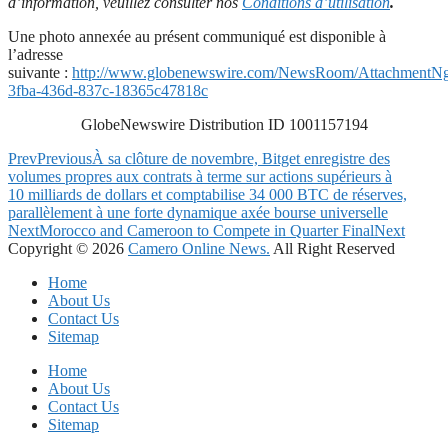
d’information, veuillez consulter nos
Conditions d’utilisation
.
Une photo annexée au présent communiqué est disponible à
l’adresse
suivante :
http://www.globenewswire.com/NewsRoom/AttachmentNg
3fba-436d-837c-18365c47818c
GlobeNewswire Distribution ID 1001157194
Prev
Previous
À sa clôture de novembre, Bitget enregistre des
volumes propres aux contrats à terme sur actions supérieurs à
10 milliards de dollars et comptabilise 34 000 BTC de réserves,
parallèlement à une forte dynamique axée bourse universelle
Next
Morocco and Cameroon to Compete in Quarter Final
Next
Copyright © 2026
Camero Online News.
All Right Reserved
Home
About Us
Contact Us
Sitemap
Home
About Us
Contact Us
Sitemap