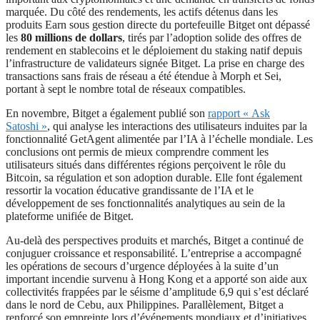
marquée. Du côté des rendements, les actifs détenus dans les
produits Earn sous gestion directe du portefeuille Bitget ont dépassé
les
80 millions de dollars
, tirés par l’adoption solide des offres de
rendement en stablecoins et le déploiement du staking natif depuis
l’infrastructure de validateurs signée Bitget. La prise en charge des
transactions sans frais de réseau a été étendue à Morph et Sei,
portant à sept le nombre total de réseaux compatibles.
En novembre, Bitget a également publié son
rapport « Ask
Satoshi »
, qui analyse les interactions des utilisateurs induites par la
fonctionnalité GetAgent alimentée par l’IA à l’échelle mondiale. Les
conclusions ont permis de mieux comprendre comment les
utilisateurs situés dans différentes régions perçoivent le rôle du
Bitcoin, sa régulation et son adoption durable. Elle font également
ressortir la vocation éducative grandissante de l’IA et le
développement de ses fonctionnalités analytiques au sein de la
plateforme unifiée de Bitget.
Au-delà des perspectives produits et marchés, Bitget a continué de
conjuguer croissance et responsabilité. L’entreprise a accompagné
les opérations de secours d’urgence déployées à la suite d’un
important incendie survenu à Hong Kong et a apporté son aide aux
collectivités frappées par le séisme d’amplitude 6,9 qui s’est déclaré
dans le nord de Cebu, aux Philippines. Parallèlement, Bitget a
renforcé son empreinte lors d’événements mondiaux et d’initiatives