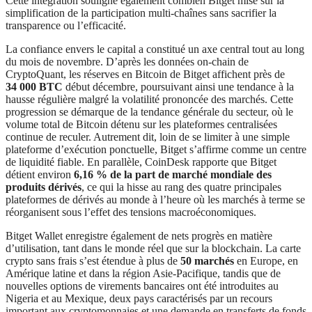
Cette intégration souligne également combien Bitget mise sur la
simplification de la participation multi-chaînes sans sacrifier la
transparence ou l’efficacité.
La confiance envers le capital a constitué un axe central tout au long
du mois de novembre. D’après les données on-chain de
CryptoQuant, les réserves en Bitcoin de Bitget affichent près de
34 000 BTC
début décembre, poursuivant ainsi une tendance à la
hausse régulière malgré la volatilité prononcée des marchés. Cette
progression se démarque de la tendance générale du secteur, où le
volume total de Bitcoin détenu sur les plateformes centralisées
continue de reculer. Autrement dit, loin de se limiter à une simple
plateforme d’exécution ponctuelle, Bitget s’affirme comme un centre
de liquidité fiable. En parallèle, CoinDesk rapporte que Bitget
détient environ
6,16 % de la part de marché mondiale des
produits dérivés
, ce qui la hisse au rang des quatre principales
plateformes de dérivés au monde à l’heure où les marchés à terme se
réorganisent sous l’effet des tensions macroéconomiques.
Bitget Wallet enregistre également de nets progrès en matière
d’utilisation, tant dans le monde réel que sur la blockchain. La carte
crypto sans frais s’est étendue à plus de
50 marchés
en Europe, en
Amérique latine et dans la région Asie-Pacifique, tandis que de
nouvelles options de virements bancaires ont été introduites au
Nigeria et au Mexique, deux pays caractérisés par un recours
important aux cryptomonnaies et une demande en transferts de fonds