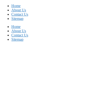
Skip
Home
to
About Us
content
Contact Us
Sitemap
Home
About Us
Contact Us
Sitemap