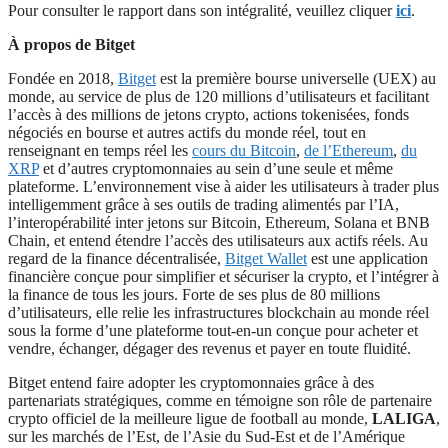
Pour consulter le rapport dans son intégralité, veuillez cliquer
ici
.
À propos de Bitget
Fondée en 2018,
Bitget
est la première bourse universelle (UEX) au
monde, au service de plus de 120 millions d’utilisateurs et facilitant
l’accès à des millions de jetons crypto, actions tokenisées, fonds
négociés en bourse et autres actifs du monde réel, tout en
renseignant en temps réel les
cours du Bitcoin
,
de l’Ethereum
,
du
XRP
et d’autres cryptomonnaies au sein d’une seule et même
plateforme. L’environnement vise à aider les utilisateurs à trader plus
intelligemment grâce à ses outils de trading alimentés par l’IA,
l’interopérabilité inter jetons sur Bitcoin, Ethereum, Solana et BNB
Chain, et entend étendre l’accès des utilisateurs aux actifs réels. Au
regard de la finance décentralisée,
Bitget Wallet
est une application
financière conçue pour simplifier et sécuriser la crypto, et l’intégrer à
la finance de tous les jours. Forte de ses plus de 80 millions
d’utilisateurs, elle relie les infrastructures blockchain au monde réel
sous la forme d’une plateforme tout-en-un conçue pour acheter et
vendre, échanger, dégager des revenus et payer en toute fluidité.
Bitget entend faire adopter les cryptomonnaies grâce à des
partenariats stratégiques, comme en témoigne son rôle de partenaire
crypto officiel de la meilleure ligue de football au monde,
LALIGA
,
sur les marchés de l’Est, de l’Asie du Sud-Est et de l’Amérique