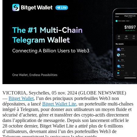
VICTORIA, Seychelles, 05 nov. 2024 (GLOBE NEWSWIRE)
—
Bitget Wallet
, l’un des principaux portefeuilles Web3 non
dépositaires, a lancé
Bitget Wallet Lite
, un portefeuille multi-chaînes
intégré à Telegram, pour donner aux utilisateurs un moyen fluide et
sécurisé d’acheter, gérer et transférer des crypto-actifs directement
dans l’application de messagerie. Depuis son lancement officiel le
28 octobre dernier, Bitget Wallet Lite a attiré plus de 6 millions
d’utilisateurs, devenant ainsi l’un des portefeuilles Web3 de
Telegram enregistrant la croissance la plus rapide.