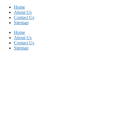
Skip
Home
to
About Us
content
Contact Us
Sitemap
Home
About Us
Contact Us
Sitemap