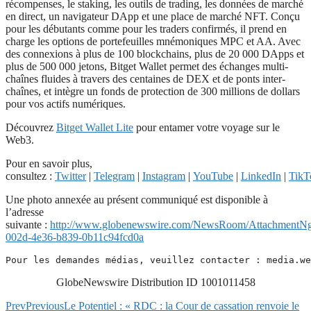
récompenses, le staking, les outils de trading, les données de marché
en direct, un navigateur DApp et une place de marché NFT. Conçu
pour les débutants comme pour les traders confirmés, il prend en
charge les options de portefeuilles mnémoniques MPC et AA. Avec
des connexions à plus de 100 blockchains, plus de 20 000 DApps et
plus de 500 000 jetons, Bitget Wallet permet des échanges multi-
chaînes fluides à travers des centaines de DEX et de ponts inter-
chaînes, et intègre un fonds de protection de 300 millions de dollars
pour vos actifs numériques.
Découvrez
Bitget Wallet Lite
pour entamer votre voyage sur le
Web3.
Pour en savoir plus,
consultez :
Twitter
|
Telegram
|
Instagram
|
YouTube
|
LinkedIn
|
TikT
Une photo annexée au présent communiqué est disponible à
l’adresse
suivante :
http://www.globenewswire.com/NewsRoom/AttachmentNg
002d-4e36-b839-0b11c94fcd0a
Pour les demandes médias, veuillez contacter : 
media.we
GlobeNewswire Distribution ID 1001011458
Prev
Previous
Le Potentiel : « RDC : la Cour de cassation renvoie le