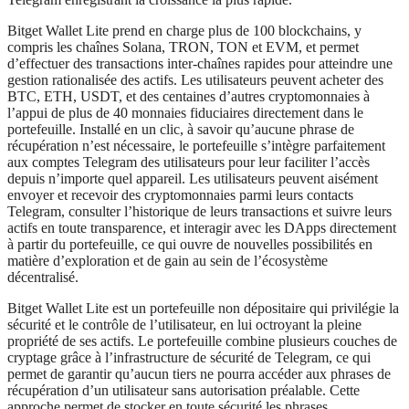
Bitget Wallet Lite prend en charge plus de 100 blockchains, y
compris les chaînes Solana, TRON, TON et EVM, et permet
d’effectuer des transactions inter-chaînes rapides pour atteindre une
gestion rationalisée des actifs. Les utilisateurs peuvent acheter des
BTC, ETH, USDT, et des centaines d’autres cryptomonnaies à
l’appui de plus de 40 monnaies fiduciaires directement dans le
portefeuille. Installé en un clic, à savoir qu’aucune phrase de
récupération n’est nécessaire, le portefeuille s’intègre parfaitement
aux comptes Telegram des utilisateurs pour leur faciliter l’accès
depuis n’importe quel appareil. Les utilisateurs peuvent aisément
envoyer et recevoir des cryptomonnaies parmi leurs contacts
Telegram, consulter l’historique de leurs transactions et suivre leurs
actifs en toute transparence, et interagir avec les DApps directement
à partir du portefeuille, ce qui ouvre de nouvelles possibilités en
matière d’exploration et de gain au sein de l’écosystème
décentralisé.
Bitget Wallet Lite est un portefeuille non dépositaire qui privilégie la
sécurité et le contrôle de l’utilisateur, en lui octroyant la pleine
propriété de ses actifs. Le portefeuille combine plusieurs couches de
cryptage grâce à l’infrastructure de sécurité de Telegram, ce qui
permet de garantir qu’aucun tiers ne pourra accéder aux phrases de
récupération d’un utilisateur sans autorisation préalable. Cette
approche permet de stocker en toute sécurité les phrases